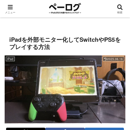
メニュー
検索
iPad
手ぶら
ROG Ally
Apple Watch
デスク周り
ガジェット
iPadを外部モニター化してSwitchやPS5を
プレイする方法
iPad
2025.06.16