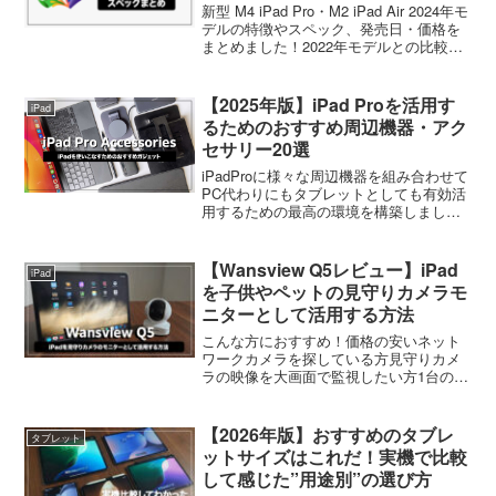
も！
新型 M4 iPad Pro・M2 iPad Air 2024年モ
デルの特徴やスペック、発売日・価格を
まとめました！2022年モデルとの比較も
掲載しています！
【2025年版】iPad Proを活用す
iPad
るためのおすすめ周辺機器・アク
セサリー20選
iPadProに様々な周辺機器を組み合わせて
PC代わりにもタブレットとしても有効活
用するための最高の環境を構築しました
のでご紹介します！
【Wansview Q5レビュー】iPad
iPad
を子供やペットの見守りカメラモ
ニターとして活用する方法
こんな方におすすめ！価格の安いネット
ワークカメラを探している方見守りカメ
ラの映像を大画面で監視したい方1台のカ
メラを家族の端末で共有したい方
Wansview Q5の使用感を知りたい方
iOS・Android問わず使える見守りカメラ
【2026年版】おすすめのタブレ
タブレット
が欲しい方コ...
ットサイズはこれだ！実機で比較
して感じた”用途別”の選び方