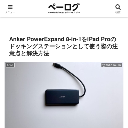
メニュー
検索
iPad
手ぶら
ROG Ally
Apple Watch
デスク周り
ガジェット
Anker PowerExpand 8-in-1をiPad Proの
ドッキングステーションとして使う際の注
意点と解決方法
iPad
2026.04.16