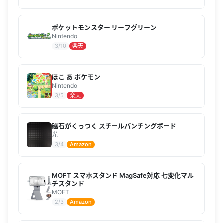
ポケットモンスター リーフグリーン
Nintendo
3/10
楽天
ぽこ あ ポケモン
Nintendo
3/5
楽天
磁石がくっつく スチールパンチングボード
光
3/4
Amazon
MOFT スマホスタンド MagSafe対応 七変化マル
チスタンド
MOFT
2/3
Amazon