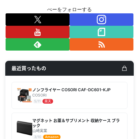
ぺーをフォローする
最近買ったもの
ノンフライヤー COSORI CAF-DC601-KJP
COSORI
5/11
楽天
マグネット お薬＆サプリメント 収納ケース ブラ
ック
山崎実業
3/10
Amazon