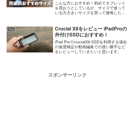
こんな方におすすめ！初めてタブレット
を買おうとしているが、サイズで迷って
いる方大きいサイズを買って後悔したく
ない方動画視聴、読書、仕事…自分の用
途にベストな1台を知りたい方コロタブレ
ットのサイズって種類多すぎ…結局どれ
Crucial X8をレビュー iPadProの
iPad
買えばいいの？ぺー何を...
外付けSSDにおすすめ！
iPad ProでcrucialX8 SSDを利用する場合
の速度検証や動画編集での使い勝手など
をレビューしていきたいと思います。
スポンサーリンク