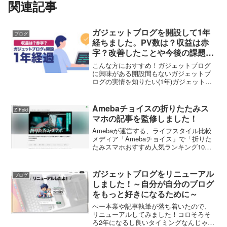
関連記事
ガジェットブログを開設して1年
ブログ
経ちました。PV数は？収益は赤
字？改善したことや今後の課題な
どを報告
こんな方におすすめ！ガジェットブログ
に興味がある開設間もないガジェットブ
ログの実情を知りたい(1年)ガジェットブ
ログは稼げるのか気になる方ぺー2025年1
月16日で当ブログを開設してから1年経ち
ました！これからもまったり運用してい
Amebaチョイスの折りたたみス
Z Fold
く予定です...
マホの記事を監修しました！
Amebaが運営する、ライフスタイル比較
メディア「Amebaチョイス」で「折りた
たみスマホおすすめ人気ランキング10
選！壊れる・後悔するって本当？2025年
最新版」の記事を監修しました。以下の
リンクよりご覧ください。
ガジェットブログをリニューアル
ブログ
しました！～自分が自分のブログ
をもっと好きになるために～
ぺー本業や記事執筆が落ち着いたので、
リニューアルしてみました！コロそろそ
ろ2年になるし良いタイミングなんじゃな