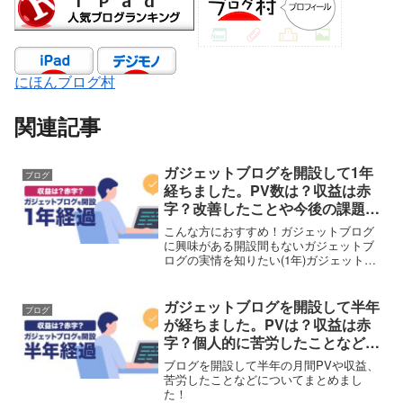
にほんブログ村
関連記事
ガジェットブログを開設して1年
ブログ
経ちました。PV数は？収益は赤
字？改善したことや今後の課題な
どを報告
こんな方におすすめ！ガジェットブログ
に興味がある開設間もないガジェットブ
ログの実情を知りたい(1年)ガジェットブ
ログは稼げるのか気になる方ぺー2025年1
月16日で当ブログを開設してから1年経ち
ました！これからもまったり運用してい
ガジェットブログを開設して半年
ブログ
く予定です...
が経ちました。PVは？収益は赤
字？個人的に苦労したことなどま
とめて経過報告！
ブログを開設して半年の月間PVや収益、
苦労したことなどについてまとめまし
た！