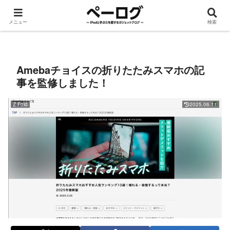
メニュー
検索
iPad
手ぶら
ROG Ally
Apple Watch
デスク周り
ガジェット
Amebaチョイスの折りたたみスマホの記
事を監修しました！
Z Fold
2025.06.11