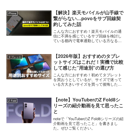
【解決】楽天モバイルが山手線で
iPhone
繋がらない…povoをサブ回線契
約してみた話
こんな方におすすめ！楽天モバイルの通
信に不満を感じているサブ回線を検討し
ている都内で電車通勤している方なるべ
く通信費を抑えながらも快適さを確保し
たいコロ通勤・退勤時の山手線ホーム、
楽天モバイル繋がらなすぎてむかついて
【2026年版】おすすめのタブレ
タブレット
きたぺー逆に言えば不満点...
ットサイズはこれだ！実機で比較
して感じた”用途別”の選び方
こんな方におすすめ！初めてタブレット
を買おうとしているが、サイズで迷って
いる方大きいサイズを買って後悔したく
ない方動画視聴、読書、仕事…自分の用
途にベストな1台を知りたい方コロタブレ
ットのサイズって種類多すぎ…結局どれ
【note】YouTuberのZ Fold8シ
Z Fold
買えばいいの？ぺー何を...
リーズの紹介動画を見て思ったこ
と
noteで「YouTuberのZ Fold8シリーズの紹
介動画を見て思ったこと」を書きまし
た。ぜひご覧ください。