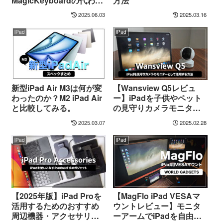
MagicKeyboardの代わり
方法
におすすめ！コスパ最高
2025.06.03
2025.03.16
のiPad用キーボード！
【PR】
iPad
iPad
新型iPad Air M3は何が変
【Wansview Q5レビュ
わったのか？M2 iPad Air
ー】iPadを子供やペット
と比較してみる。
の見守りカメラモニター
として活用する方法
2025.03.07
2025.02.28
iPad
iPad
【2025年版】iPad Proを
【MagFlo iPad VESAマ
活用するためのおすすめ
ウントレビュー】モニタ
周辺機器・アクセサリー
ーアームでiPadを自由に