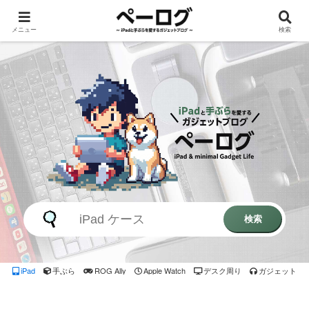
メニュー
検索
検索
iPad
手ぶら
ROG Ally
Apple Watch
デスク周り
ガジェット