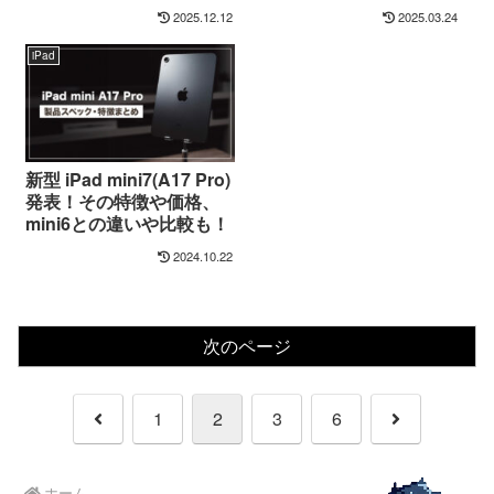
20選
レイアウト【ＷORLD
2025.12.12
2025.03.24
GADGETS】
iPad
新型 iPad mini7(A17 Pro)
発表！その特徴や価格、
mini6との違いや比較も！
2024.10.22
次のページ
前
次
1
2
3
6
へ
へ
ホーム