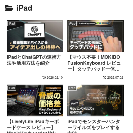
iPad
iPad
iPad
iPadとChatGPTの連携方
【マウス不要！MOKIBO
法や活用方法を紹介
FusionKeyboard レビュ
ー】タッチパッド一体型
でiPadにおすすめのキー
2026.02.10
2025.07.02
ボード【PR】
iPad
iPad
【LivelyLife iPadキーボ
iPadでモンスターハンタ
ードケース レビュー】
ーワイルズをプレイする