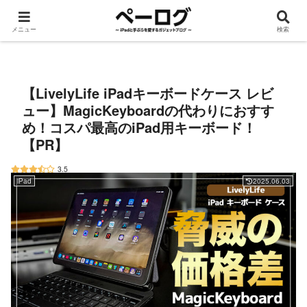
メニュー
検索
iPad
手ぶら
ROG Ally
Apple Watch
デスク周り
ガジェット
【LivelyLife iPadキーボードケース レビ
ュー】MagicKeyboardの代わりにおすす
め！コスパ最高のiPad用キーボード！
【PR】
3.5
iPad
2025.06.03