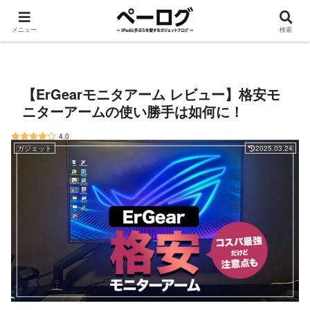
メニュー
検索
iPad
手ぶら
ROG Ally
Apple Watch
デスク周り
ガジェット
【ErGearモニタアーム レビュー】格安モ
ニターアームの使い勝手は如何に！
4.0
ガジェット
2025.03.24