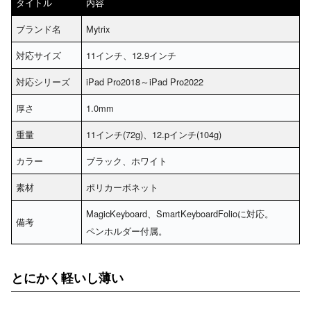
タイトル
内容
ブランド名
Mytrix
対応サイズ
11インチ、12.9インチ
対応シリーズ
iPad Pro2018～iPad Pro2022
厚さ
1.0mm
重量
11インチ(72g)、12.pインチ(104g)
カラー
ブラック、ホワイト
素材
ポリカーボネット
MagicKeyboard、SmartKeyboardFolioに対応。
備考
ペンホルダー付属。
とにかく軽いし薄い