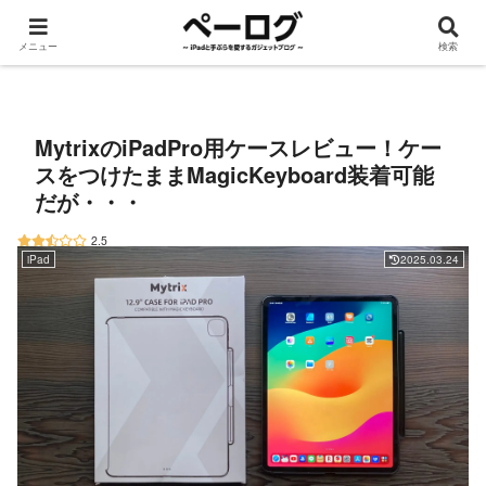
メニュー
検索
iPad
手ぶら
ROG Ally
Apple Watch
デスク周り
ガジェット
MytrixのiPadPro用ケースレビュー！ケー
スをつけたままMagicKeyboard装着可能
だが・・・
2.5
iPad
2025.03.24